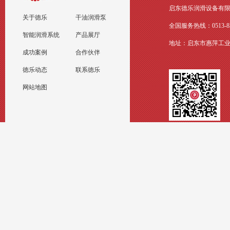
启东德乐润滑设备有
关于徳乐
干油润滑泵
全国服务热线：0513-83
智能润滑系统
产品展厅
地址：启东市惠萍工业园河
成功案例
合作伙伴
徳乐动态
联系徳乐
网站地图