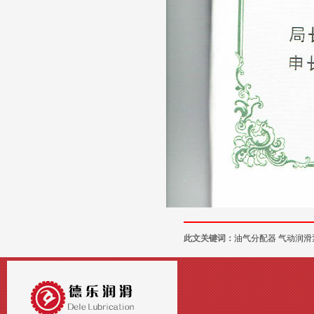
此文关键词：
油气分配器
气动润滑