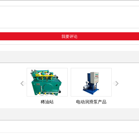
稀油站
电动润滑泵产品
DRB-P(D)
泵及小